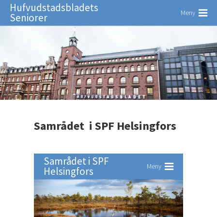
Hufvudstadsbladets
Meny
Seniorer
Samrådet i SPF Helsingfors